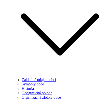
Základné údaje o obci
Symboly obce
História
Geografická poloha
Organizačné zložky obce