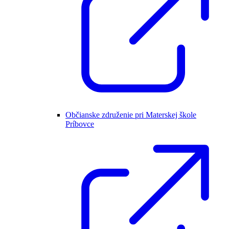
Občianske združenie pri Materskej škole
Príbovce