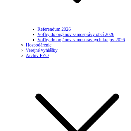
Referendum 2026
Voľby do orgánov samosprávy obcí 2026
Voľby do orgánov samosprávnych krajov 2026
Hospodárenie
Verejné vyhlášky
Archív FZO