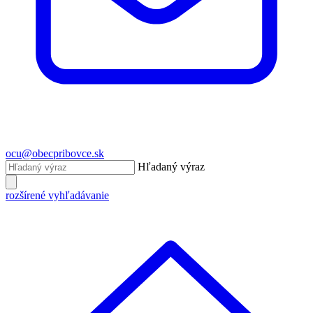
ocu@obecpribovce.sk
Hľadaný výraz
rozšírené vyhľadávanie