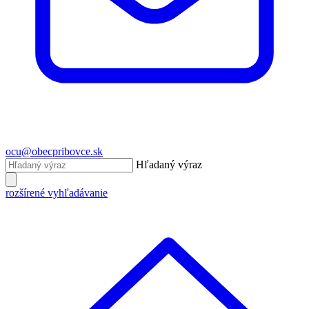
ocu@obecpribovce.sk
Hľadaný výraz
rozšírené vyhľadávanie