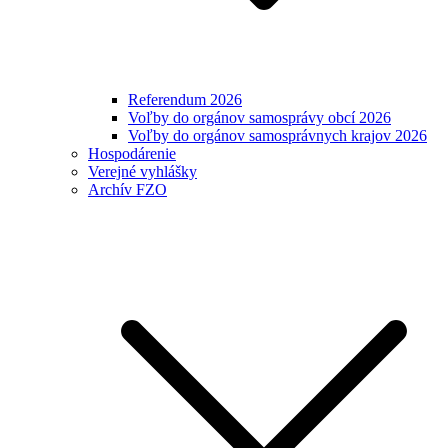
Referendum 2026
Voľby do orgánov samosprávy obcí 2026
Voľby do orgánov samosprávnych krajov 2026
Hospodárenie
Verejné vyhlášky
Archív FZO