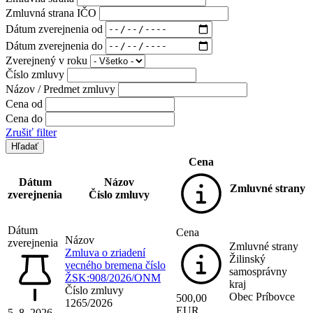
Zmluvná strana IČO
Dátum zverejnenia od
Dátum zverejnenia do
Zverejnený v roku
Číslo zmluvy
Názov / Predmet zmluvy
Cena od
Cena do
Zrušiť filter
Cena
Dátum
Názov
Zmluvné strany
zverejnenia
Číslo zmluvy
Dátum
Cena
Názov
zverejnenia
Zmluvné strany
Zmluva o zriadení
Žilinský
vecného bremena číslo
samosprávny
ŽSK:908/2026/ONM
kraj
Číslo zmluvy
Obec Príbovce
500,00
1265/2026
EUR
5. 8. 2026