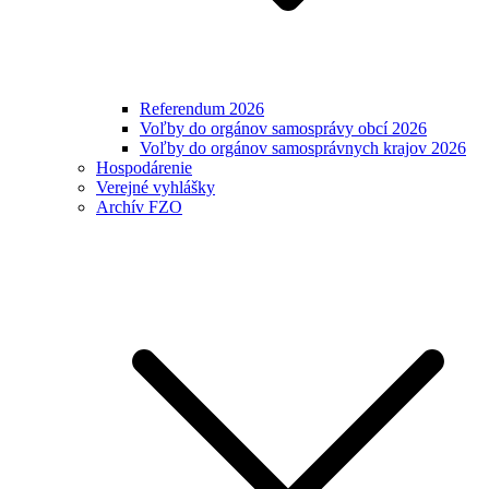
Referendum 2026
Voľby do orgánov samosprávy obcí 2026
Voľby do orgánov samosprávnych krajov 2026
Hospodárenie
Verejné vyhlášky
Archív FZO