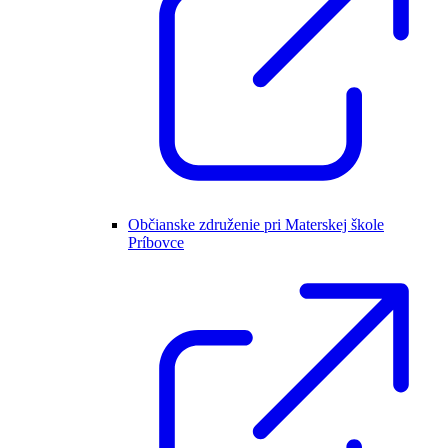
Občianske združenie pri Materskej škole
Príbovce