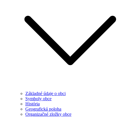
Základné údaje o obci
Symboly obce
História
Geografická poloha
Organizačné zložky obce