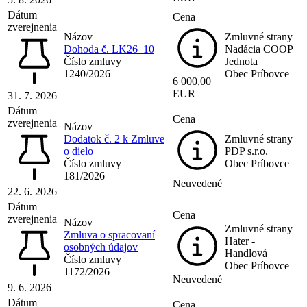
Dátum
Cena
zverejnenia
Názov
Zmluvné strany
Dohoda č. LK26_10
Nadácia COOP
Číslo zmluvy
Jednota
1240/2026
Obec Príbovce
6 000,00
EUR
31. 7. 2026
Dátum
Cena
zverejnenia
Názov
Dodatok č. 2 k Zmluve
Zmluvné strany
o dielo
PDP s.r.o.
Číslo zmluvy
Obec Príbovce
181/2026
Neuvedené
22. 6. 2026
Dátum
Cena
zverejnenia
Názov
Zmluvné strany
Zmluva o spracovaní
Hater -
osobných údajov
Handlová
Číslo zmluvy
Obec Príbovce
1172/2026
Neuvedené
9. 6. 2026
Dátum
Cena