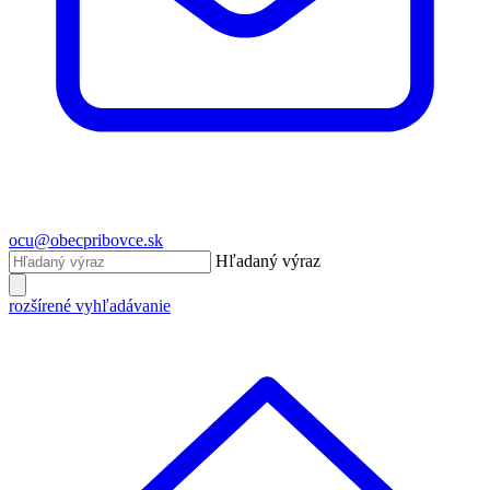
ocu@obecpribovce.sk
Hľadaný výraz
rozšírené vyhľadávanie