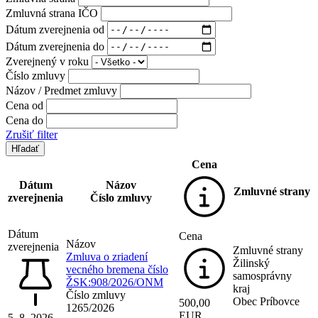
Zmluvná strana IČO
Dátum zverejnenia od
Dátum zverejnenia do
Zverejnený v roku
Číslo zmluvy
Názov / Predmet zmluvy
Cena od
Cena do
Zrušiť filter
Cena
Dátum
Názov
Zmluvné strany
zverejnenia
Číslo zmluvy
Dátum
Cena
Názov
zverejnenia
Zmluvné strany
Zmluva o zriadení
Žilinský
vecného bremena číslo
samosprávny
ŽSK:908/2026/ONM
kraj
Číslo zmluvy
Obec Príbovce
500,00
1265/2026
EUR
5. 8. 2026