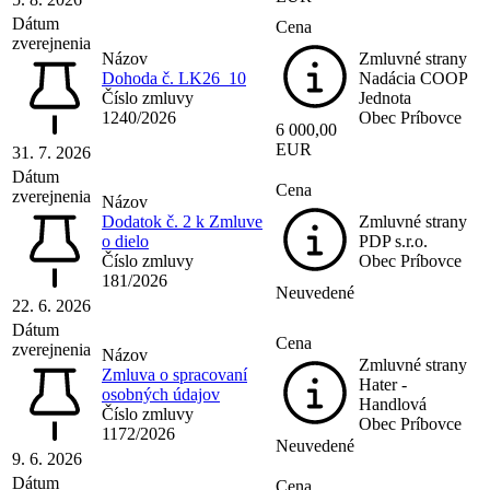
Dátum
Cena
zverejnenia
Názov
Zmluvné strany
Dohoda č. LK26_10
Nadácia COOP
Číslo zmluvy
Jednota
1240/2026
Obec Príbovce
6 000,00
EUR
31. 7. 2026
Dátum
Cena
zverejnenia
Názov
Dodatok č. 2 k Zmluve
Zmluvné strany
o dielo
PDP s.r.o.
Číslo zmluvy
Obec Príbovce
181/2026
Neuvedené
22. 6. 2026
Dátum
Cena
zverejnenia
Názov
Zmluvné strany
Zmluva o spracovaní
Hater -
osobných údajov
Handlová
Číslo zmluvy
Obec Príbovce
1172/2026
Neuvedené
9. 6. 2026
Dátum
Cena