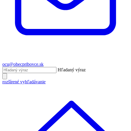
ocu@obecpribovce.sk
Hľadaný výraz
rozšírené vyhľadávanie