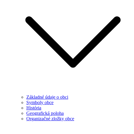
Základné údaje o obci
Symboly obce
História
Geografická poloha
Organizačné zložky obce