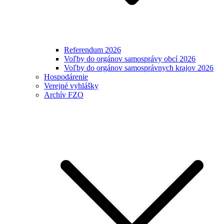
Referendum 2026
Voľby do orgánov samosprávy obcí 2026
Voľby do orgánov samosprávnych krajov 2026
Hospodárenie
Verejné vyhlášky
Archív FZO