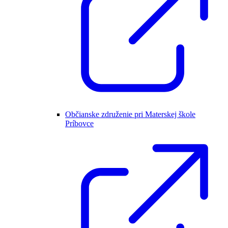
Občianske združenie pri Materskej škole
Príbovce