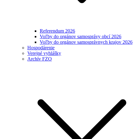
Referendum 2026
Voľby do orgánov samosprávy obcí 2026
Voľby do orgánov samosprávnych krajov 2026
Hospodárenie
Verejné vyhlášky
Archív FZO