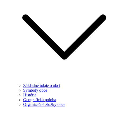
Základné údaje o obci
Symboly obce
História
Geografická poloha
Organizačné zložky obce