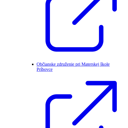
Občianske združenie pri Materskej škole
Príbovce