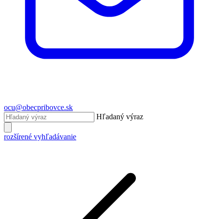
ocu@obecpribovce.sk
Hľadaný výraz
rozšírené vyhľadávanie