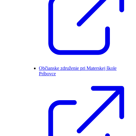
Občianske združenie pri Materskej škole
Príbovce