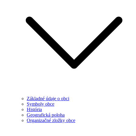
Základné údaje o obci
Symboly obce
História
Geografická poloha
Organizačné zložky obce