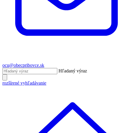
ocu@obecpribovce.sk
Hľadaný výraz
rozšírené vyhľadávanie