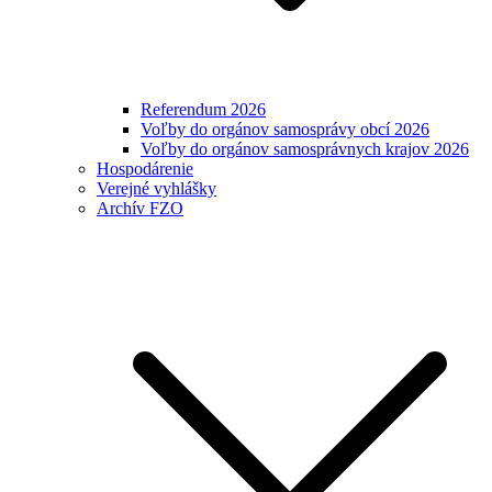
Referendum 2026
Voľby do orgánov samosprávy obcí 2026
Voľby do orgánov samosprávnych krajov 2026
Hospodárenie
Verejné vyhlášky
Archív FZO