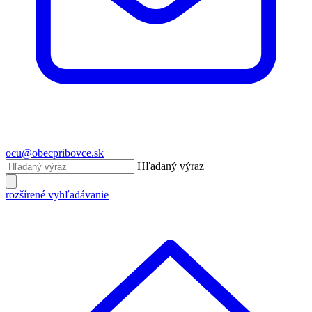
ocu@obecpribovce.sk
Hľadaný výraz
rozšírené vyhľadávanie