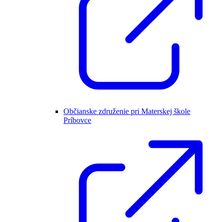
Občianske združenie pri Materskej škole
Príbovce