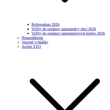
Referendum 2026
Voľby do orgánov samosprávy obcí 2026
Voľby do orgánov samosprávnych krajov 2026
Hospodárenie
Verejné vyhlášky
Archív FZO