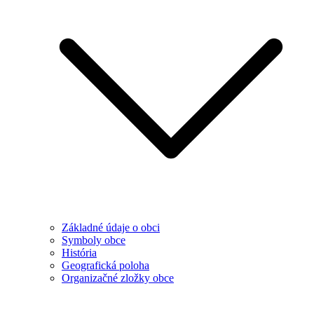
Základné údaje o obci
Symboly obce
História
Geografická poloha
Organizačné zložky obce