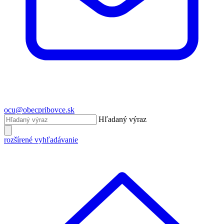
ocu@obecpribovce.sk
Hľadaný výraz
rozšírené vyhľadávanie