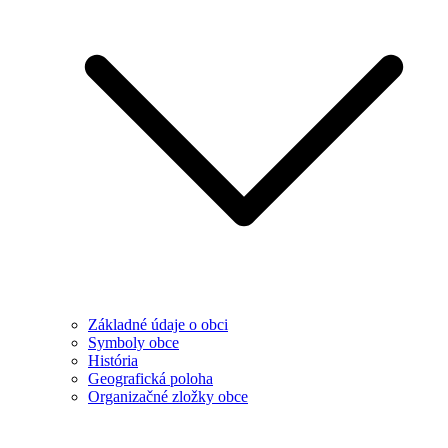
Základné údaje o obci
Symboly obce
História
Geografická poloha
Organizačné zložky obce