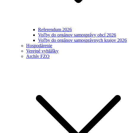
Referendum 2026
Voľby do orgánov samosprávy obcí 2026
Voľby do orgánov samosprávnych krajov 2026
Hospodárenie
Verejné vyhlášky
Archív FZO