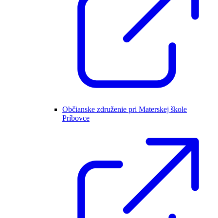
Občianske združenie pri Materskej škole
Príbovce