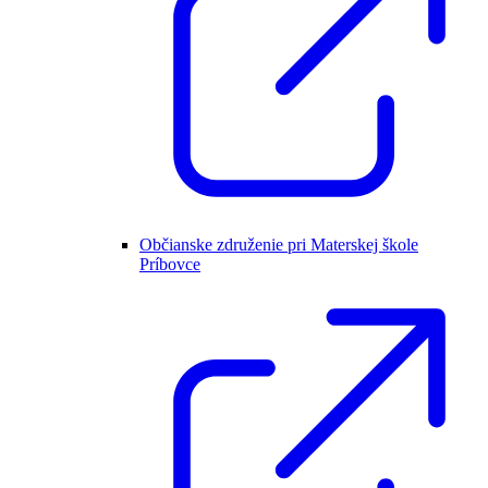
Občianske združenie pri Materskej škole
Príbovce