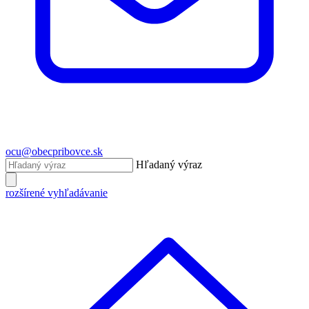
ocu@obecpribovce.sk
Hľadaný výraz
rozšírené vyhľadávanie