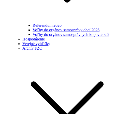
Referendum 2026
Voľby do orgánov samosprávy obcí 2026
Voľby do orgánov samosprávnych krajov 2026
Hospodárenie
Verejné vyhlášky
Archív FZO