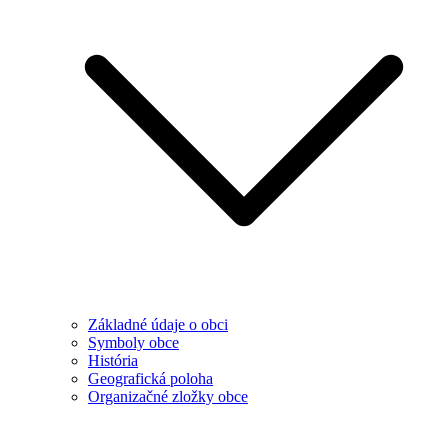
Základné údaje o obci
Symboly obce
História
Geografická poloha
Organizačné zložky obce