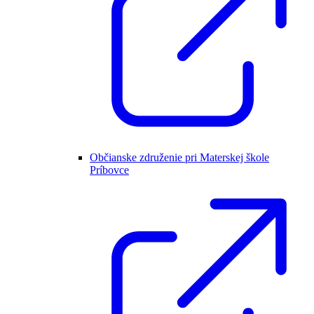
Občianske združenie pri Materskej škole
Príbovce