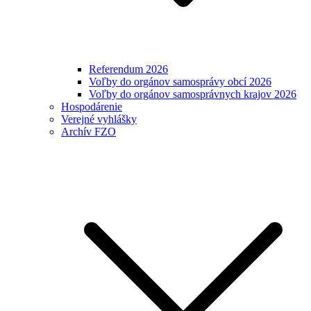
Referendum 2026
Voľby do orgánov samosprávy obcí 2026
Voľby do orgánov samosprávnych krajov 2026
Hospodárenie
Verejné vyhlášky
Archív FZO