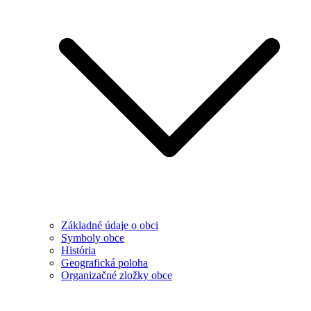
Základné údaje o obci
Symboly obce
História
Geografická poloha
Organizačné zložky obce