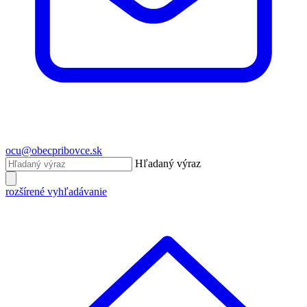
ocu@obecpribovce.sk
Hľadaný výraz
rozšírené vyhľadávanie