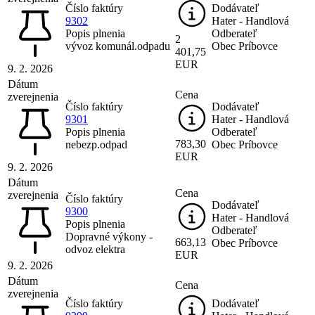
Číslo faktúry
Dodávateľ
9302
Hater - Handlová
Popis plnenia
Odberateľ
2
vývoz komunál.odpadu
Obec Príbovce
401,75
EUR
9. 2. 2026
Dátum
Cena
zverejnenia
Číslo faktúry
Dodávateľ
9301
Hater - Handlová
Popis plnenia
Odberateľ
783,30
nebezp.odpad
Obec Príbovce
EUR
9. 2. 2026
Dátum
Cena
zverejnenia
Číslo faktúry
Dodávateľ
9300
Hater - Handlová
Popis plnenia
Odberateľ
Dopravné výkony -
663,13
Obec Príbovce
odvoz elektra
EUR
9. 2. 2026
Dátum
Cena
zverejnenia
Číslo faktúry
Dodávateľ