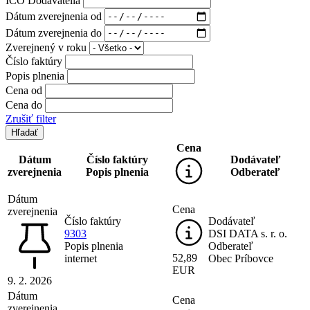
IČO Dodávatelia
Dátum zverejnenia od
Dátum zverejnenia do
Zverejnený v roku
Číslo faktúry
Popis plnenia
Cena od
Cena do
Zrušiť filter
Cena
Dátum
Číslo faktúry
Dodávateľ
zverejnenia
Popis plnenia
Odberateľ
Dátum
Cena
zverejnenia
Číslo faktúry
Dodávateľ
9303
DSI DATA s. r. o.
Popis plnenia
Odberateľ
52,89
internet
Obec Príbovce
EUR
9. 2. 2026
Dátum
Cena
zverejnenia