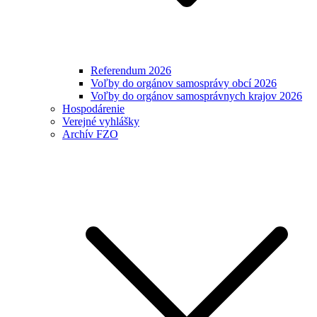
Referendum 2026
Voľby do orgánov samosprávy obcí 2026
Voľby do orgánov samosprávnych krajov 2026
Hospodárenie
Verejné vyhlášky
Archív FZO