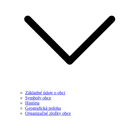
Základné údaje o obci
Symboly obce
História
Geografická poloha
Organizačné zložky obce