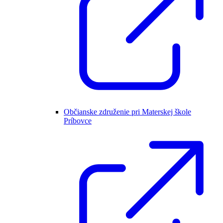
Občianske združenie pri Materskej škole
Príbovce