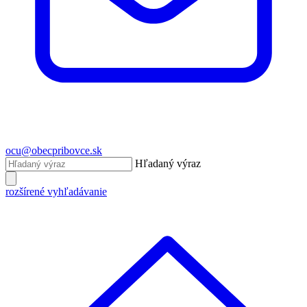
ocu@obecpribovce.sk
Hľadaný výraz
rozšírené vyhľadávanie